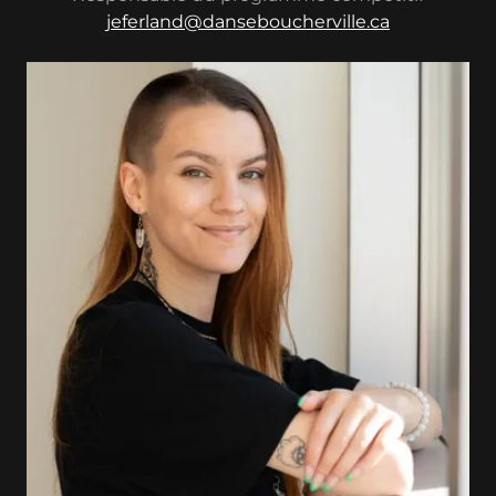
jeferland@danseboucherville.ca